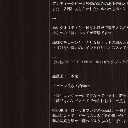
アンティークビーズ独特の深みのある色彩と
また、各部にあしらわれたシルバーもポイン
---
高いクオリティと手軽なお値段で毎年人気の
小さめの『福』ヘッドが登場です☆
繊細なチェーンと小ぶりな福ヘッドの組み合
さりげない首元のポイント作りにオススメで
---
その他のROSETTA PRAYER(ロゼッタプ
---
生産国：日本製
チェーン長さ：約50cm
・採寸はメジャーにて行なっています。若干
・商品はハンドメイドで作られおり、一点ず
特記事項：ロゼッタプレアの商品は、一個ず
商品によって、ビーズの大きさ等の違いがご
商品写真と細かい部分の違うものもございま