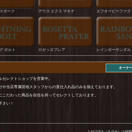
スポーク
デウス エクス マキナ
エフオービーファク
グ ボルト
ロゼッタプレア
レインボーサンダル
オーナ
ルセレクトショップを営業中。
けや当店専属現地スタッフからの直仕入れ品のみを揃えております。
にこだわった商品を自信を持ってセレクトしております。
下さい！
LAGUNA（ラグナ）は