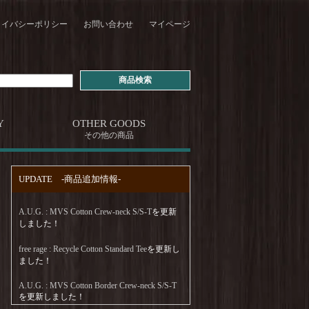
ライバシーポリシー
お問い合わせ
マイページ
Y
OTHER GOODS
その他の商品
UPDATE -商品追加情報-
A.U.G. : MVS Cotton Crew-neck S/S-T
を更新
しました！
free rage : Recycle Cotton Standard Tee
を更新し
ました！
A.U.G. : MVS Cotton Border Crew-neck S/S-T
を更新しました！