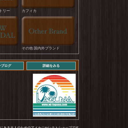
HOUSTON : U.S.Cotton M-35 Denim Trousers
を更新しました！
トリー
カフィカ
ROKX : DENIM FATIGUE PANT
を更新しま
した！
STRASSBURGER : Jumbo 14.5oz Selvedge
Straight BF
を更新しました！
その他 国内外ブランド
STRASSBURGER : 11.5 oz Jumbo Workers
Straight ZF Aging Over 3years
を更新しまし
た！
ーブログ
詳細をみる
STRASSBURGER : 11.5 oz Jumbo Workers
Straight ZF Aging Over 4years
を更新しまし
た！
Levi's : 569 LOOSE STRAIGHT (mid vintage)
を
更新しました！
NEWHATTAN : COTTON TWILL LOW CAP
を更新しました！
NEWHATTAN : COTTON TWILL BUCKET
HAT
を更新しました！
福岡にある大人のためのアメカジセレクトショップです