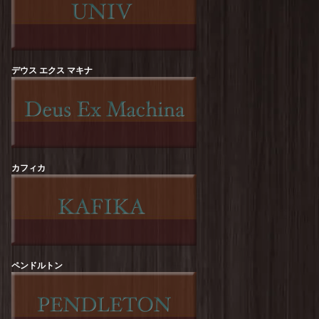
ROCK OFF :【RED HOT CHILI PEPPERS】
Californication Tee
を更新しました！
Sloppy Supply : CALIZON Print Tee
を更新しま
した！
デウス エクス マキナ
Sloppy Supply : ICE CREAM Print Tee
を更新し
ました！
HOUSTON : Pigment Print-T【DIP &
CRUNCH】
を更新しました！
カフィカ
HOUSTON : Acid Wash Print-T【HOWDY】
を更新しました！
STRASSBURGER : Gravitee【TRUCK】S/S-
Tee
を更新しました！
STRASSBURGER : Gravitee【24/7】S/S-Tee
を
更新しました！
ペンドルトン
melple : Redondo Tube S/S (Bouquet)
を更新し
ました！