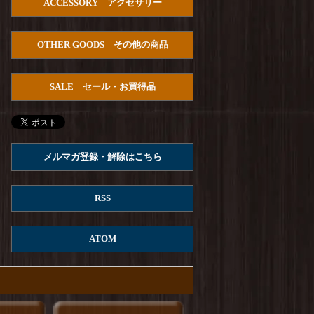
ACCESSORY アクセサリー
HOUSTON : U.S.Cotton Denim S/S
U.S.ARMY Pullover Shirts
を更新しました！
OTHER GOODS その他の商品
Arvor Maree : FUHAKU SAILOR POLO
を更
新しました！
SALE セール・お買得品
ROKX : MG ROKX SHORT
を更新しまし
た！
ROKX : DENIM ROKX SHORT
を更新しまし
た！
メルマガ登録・解除はこちら
Columbia : REED ISLAND SHORT
を更新しま
した！
RSS
ROKX : STONEMASTER SHORT
を更新しま
した！
ATOM
ROKX : DENIM STRINGS SHORT
を更新し
ました！
ROKX : CARGA SHORT
を更新しました！
ROKX : MG CROPS
を更新しました！