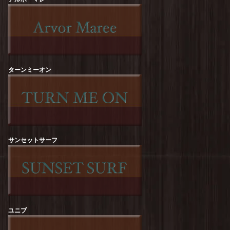
free rage : Recycle Cotton【NATURE】Print Tee
を更新しました！
free rage : Recycle Cotton【The Sun Also
Rises】Print Tee
を更新しました！
ターンミーオン
free rage : Recycle Cotton【FREERAGE
STATE】Print Tee
を更新しました！
ROCK OFF :【KURT COBAIN】Flower Tee
を
更新しました！
ROCK OFF :【KURT COBAIN】One Colour
Tee
を更新しました！
サンセットサーフ
ROCK OFF :【Guns N' Roses】Top Hat Skull
Tee
を更新しました！
ROCK OFF :【The Beatles】Revolver Album
Tee
を更新しました！
ユニブ
ROCK OFF :【RED HOT CHILI PEPPERS】
Classic Asterisk Tee
を更新しました！