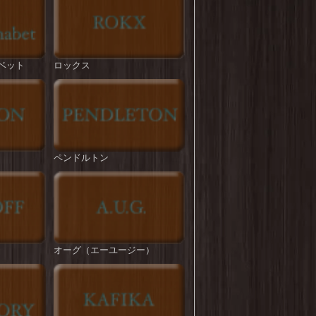
ROKX : T/C HYBRID PANT
を更新しまし
た！
BIG MIKE : Pintuck Tropical Easy Pant
を更新
ベット
ロックス
しました！
ROKX : CLASSIC STREET PANT
を更新しま
した！
STRASSBURGER : DAD's BBQ CHINO
TROUSERS
を更新しました！
ペンドルトン
HOUSTON : French Army M-47 Pants
を更新し
ました！
melple : Venice Trousers
を更新しました！
melple : Tomcat Relax Pants
を更新しました！
オーグ（エーユージー）
ROKX : TIDE ON
を更新しました！
BIG MIKE : T/C Twill No-tuck Chino Pant
を更
新しました！