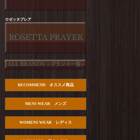
Arvor Maree : FUHAKU TEE
を更新しまし
た！
Arvor Maree : SAILOR-2 PILE POLO
を更新し
ロゼッタブレア
ました！
Manual Alphabet : Dry Poplin S/S Open Collar
SHT
を更新しました！
HOUSTON :【PALM TREE】Cotton Aloha
Shirts
を更新しました！
Manual Alphabet : Bandana JQ Open Collar S/S
Shirt
を更新しました！
TURN ME ON : Cotton Gauze Open Collar Shirt
RECOMMEND オススメ商品
を更新しました！
Manual Alphabet : C/S Lawn S/S Open Collar
MENS WEAR メンズ
SHT
を更新しました！
PENDLETON : Double Gauze PW Open Collar
Shirt S/S
を更新しました！
WOMENS WEAR レディス
HOUSTON : U.S.Cotton Denim S/S Work Shirts
を更新しました！