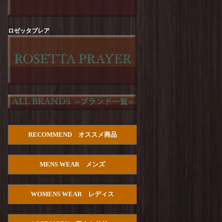
Arvor Maree : FUHAKU TEE
を更新しまし
た！
Arvor Maree : SAILOR-2 PILE POLO
を更新し
ロゼッタブレア
ました！
Manual Alphabet : Dry Poplin S/S Open Collar
SHT
を更新しました！
HOUSTON :【PALM TREE】Cotton Aloha
Shirts
を更新しました！
Manual Alphabet : Bandana JQ Open Collar S/S
Shirt
を更新しました！
TURN ME ON : Cotton Gauze Open Collar Shirt
RECOMMEND オススメ商品
を更新しました！
Manual Alphabet : C/S Lawn S/S Open Collar
MENS WEAR メンズ
SHT
を更新しました！
PENDLETON : Double Gauze PW Open Collar
Shirt S/S
を更新しました！
WOMENS WEAR レディス
HOUSTON : U.S.Cotton Denim S/S Work Shirts
を更新しました！