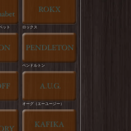
ROKX : T/C HYBRID PANT
を更新しまし
た！
BIG MIKE : Pintuck Tropical Easy Pant
を更新
ベット
ロックス
しました！
ROKX : CLASSIC STREET PANT
を更新しま
した！
STRASSBURGER : DAD's BBQ CHINO
TROUSERS
を更新しました！
ペンドルトン
HOUSTON : French Army M-47 Pants
を更新し
ました！
melple : Venice Trousers
を更新しました！
melple : Tomcat Relax Pants
を更新しました！
オーグ（エーユージー）
ROKX : TIDE ON
を更新しました！
BIG MIKE : T/C Twill No-tuck Chino Pant
を更
新しました！