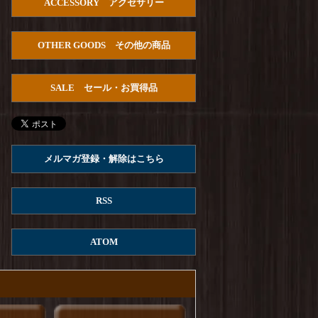
ACCESSORY アクセサリー
HOUSTON : U.S.Cotton Denim S/S
U.S.ARMY Pullover Shirts
を更新しました！
OTHER GOODS その他の商品
Arvor Maree : FUHAKU SAILOR POLO
を更
新しました！
SALE セール・お買得品
ROKX : MG ROKX SHORT
を更新しまし
た！
ROKX : DENIM ROKX SHORT
を更新しまし
た！
メルマガ登録・解除はこちら
Columbia : REED ISLAND SHORT
を更新しま
した！
RSS
ROKX : STONEMASTER SHORT
を更新しま
した！
ATOM
ROKX : DENIM STRINGS SHORT
を更新し
ました！
ROKX : CARGA SHORT
を更新しました！
ROKX : MG CROPS
を更新しました！