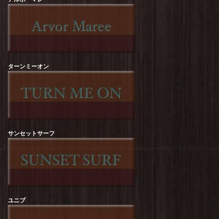
free rage : Recycle Cotton【NATURE】Print Tee
を更新しました！
free rage : Recycle Cotton【The Sun Also
Rises】Print Tee
を更新しました！
ターンミーオン
free rage : Recycle Cotton【FREERAGE
STATE】Print Tee
を更新しました！
ROCK OFF :【KURT COBAIN】Flower Tee
を
更新しました！
ROCK OFF :【KURT COBAIN】One Colour
Tee
を更新しました！
サンセットサーフ
ROCK OFF :【Guns N' Roses】Top Hat Skull
Tee
を更新しました！
ROCK OFF :【The Beatles】Revolver Album
Tee
を更新しました！
ユニブ
ROCK OFF :【RED HOT CHILI PEPPERS】
Classic Asterisk Tee
を更新しました！