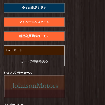
A.U.G. : Raffy Jersey Utility Tee
を更新しまし
全ての商品を見る
た！
UNIVERSAL STYLE WEAR : Heavy Weight
Seam Tee
を更新しました！
マイページへログイン
PENDLETON : CALCULO×SOLOTEX Back
Print Tee
を更新しました！
新規会員登録はこちら
free rage : Recycle Cotton【Craftsman Official
Logo Ver,】Print Tee
を更新しました！
Cart -カート-
TURN ME ON :【CA SCRAP BOOK#1】S/S-
Tee
を更新しました！
カートの中身を見る
TURN ME ON :【TUUUUEON】S/S-Tee
を更
新しました！
ジョンソンモータース
melple : Seaview Ringer S/S
を更新しました！
free rage : Recycle Cotton【GO AWAY】Print
Tee
を更新しました！
free rage : Recycle Cotton【Peanuts Cream
アルボーマレー
vol.2】Print Tee
を更新しました！