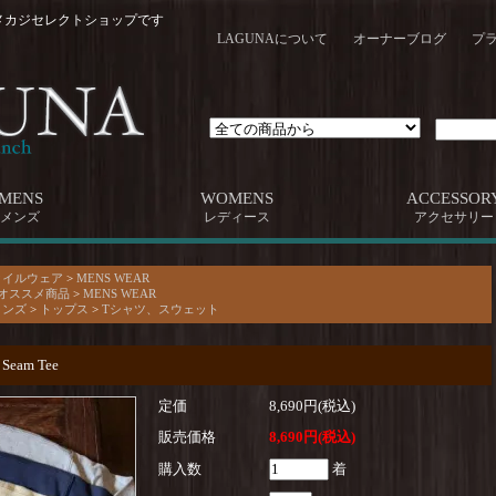
メカジセレクトショップです
LAGUNAについて
オーナーブログ
プ
MENS
WOMENS
ACCESSOR
メンズ
レディース
アクセサリー
タイルウェア
>
MENS WEAR
 オススメ商品
>
MENS WEAR
メンズ
>
トップス
>
Tシャツ、スウェット
Seam Tee
定価
8,690円(税込)
販売価格
8,690円(税込)
購入数
着