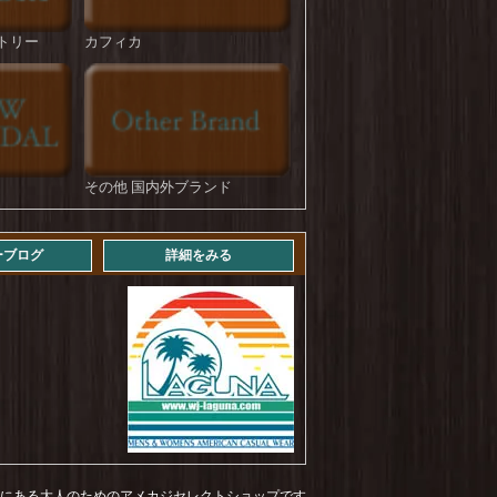
HOUSTON : U.S.Cotton M-35 Denim Trousers
を更新しました！
トリー
カフィカ
ROKX : DENIM FATIGUE PANT
を更新しま
した！
STRASSBURGER : Jumbo 14.5oz Selvedge
Straight BF
を更新しました！
その他 国内外ブランド
STRASSBURGER : 11.5 oz Jumbo Workers
Straight ZF Aging Over 3years
を更新しまし
た！
ーブログ
詳細をみる
STRASSBURGER : 11.5 oz Jumbo Workers
Straight ZF Aging Over 4years
を更新しまし
た！
Levi's : 569 LOOSE STRAIGHT (mid vintage)
を
更新しました！
NEWHATTAN : COTTON TWILL LOW CAP
を更新しました！
NEWHATTAN : COTTON TWILL BUCKET
HAT
を更新しました！
福岡にある大人のためのアメカジセレクトショップです