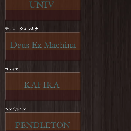
ROCK OFF :【RED HOT CHILI PEPPERS】
Californication Tee
を更新しました！
Sloppy Supply : CALIZON Print Tee
を更新しま
した！
デウス エクス マキナ
Sloppy Supply : ICE CREAM Print Tee
を更新し
ました！
HOUSTON : Pigment Print-T【DIP &
CRUNCH】
を更新しました！
カフィカ
HOUSTON : Acid Wash Print-T【HOWDY】
を更新しました！
STRASSBURGER : Gravitee【TRUCK】S/S-
Tee
を更新しました！
STRASSBURGER : Gravitee【24/7】S/S-Tee
を
更新しました！
ペンドルトン
melple : Redondo Tube S/S (Bouquet)
を更新し
ました！