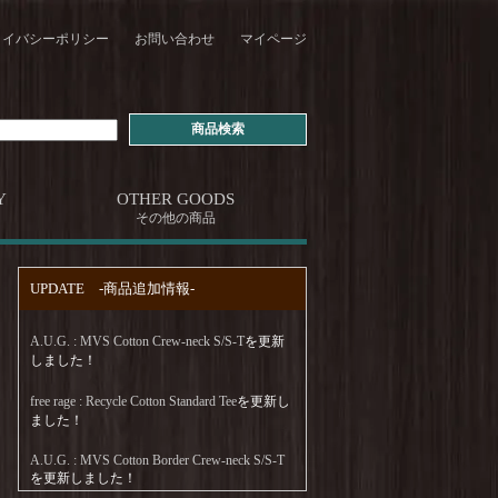
ライバシーポリシー
お問い合わせ
マイページ
Y
OTHER GOODS
その他の商品
UPDATE -商品追加情報-
A.U.G. : MVS Cotton Crew-neck S/S-T
を更新
しました！
free rage : Recycle Cotton Standard Tee
を更新し
ました！
A.U.G. : MVS Cotton Border Crew-neck S/S-T
を更新しました！