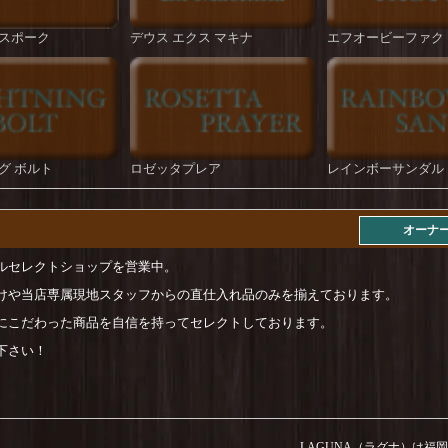
スポーク
デウス エクス マキナ
エフオービーファク
グ ボルト
ロゼッタプレア
レインボーサンダル
オーナ
ルセレクトショップを営業中。
けや当店専属現地スタッフからの直仕入れ品のみを揃えております。
にこだわった商品を自信を持ってセレクトしております。
下さい！
LAGUNA（ラグナ）は