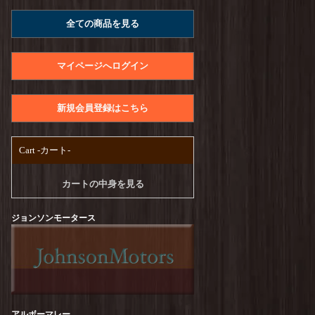
A.U.G. : Raffy Jersey Utility Tee
を更新しまし
全ての商品を見る
た！
UNIVERSAL STYLE WEAR : Heavy Weight
Seam Tee
を更新しました！
マイページへログイン
PENDLETON : CALCULO×SOLOTEX Back
Print Tee
を更新しました！
新規会員登録はこちら
free rage : Recycle Cotton【Craftsman Official
Logo Ver,】Print Tee
を更新しました！
Cart -カート-
TURN ME ON :【CA SCRAP BOOK#1】S/S-
Tee
を更新しました！
カートの中身を見る
TURN ME ON :【TUUUUEON】S/S-Tee
を更
新しました！
ジョンソンモータース
melple : Seaview Ringer S/S
を更新しました！
free rage : Recycle Cotton【GO AWAY】Print
Tee
を更新しました！
free rage : Recycle Cotton【Peanuts Cream
アルボーマレー
vol.2】Print Tee
を更新しました！