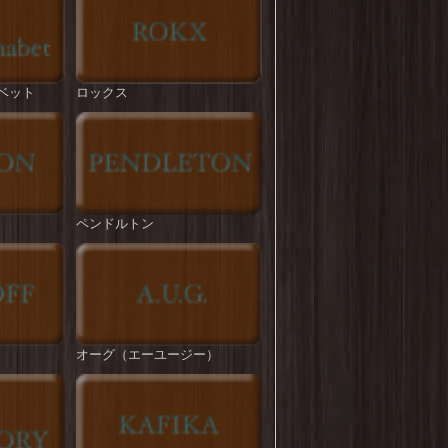
ROKX : T/C HYBRID PANT
を更新しまし
た！
BIG MIKE : Pintuck Tropical Easy Pant
を更新
ベット
ロックス
しました！
ROKX : CLASSIC STREET PANT
を更新しま
した！
STRASSBURGER : DAD's BBQ CHINO
TROUSERS
を更新しました！
ペンドルトン
HOUSTON : French Army M-47 Pants
を更新し
ました！
melple : Venice Trousers
を更新しました！
melple : Tomcat Relax Pants
を更新しました！
オーグ（エーユージー）
ROKX : TIDE ON
を更新しました！
BIG MIKE : T/C Twill No-tuck Chino Pant
を更
新しました！