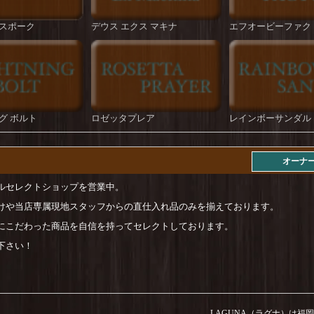
スポーク
デウス エクス マキナ
エフオービーファク
グ ボルト
ロゼッタプレア
レインボーサンダル
オーナ
ルセレクトショップを営業中。
けや当店専属現地スタッフからの直仕入れ品のみを揃えております。
にこだわった商品を自信を持ってセレクトしております。
下さい！
LAGUNA（ラグナ）は