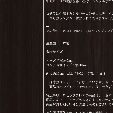
中粒ビーズの絶妙な存在感は、シンプルかつ
コチラに付属するシルバーコンチョはデザイ
これらはランダムに付けられておりますので
---
その他のROSETTA PRAYER(ロゼッタプ
---
生産国：日本製
参考サイズ
ビーズ 直径約5mm
コンチョサイズ 直径約10mm
内径約19cm（ゴムで伸ばして着用します）
・採寸はメジャーにて行なっています。若干
・商品はハンドメイドで作られおり、一点ず
特記事項：ロゼッタプレアの商品は、一個ず
商品によって、ビーズの大きさやシルバーの
商品写真と細かい部分の違うものもございま
※各商品画像はデジタルカメラで撮影してい