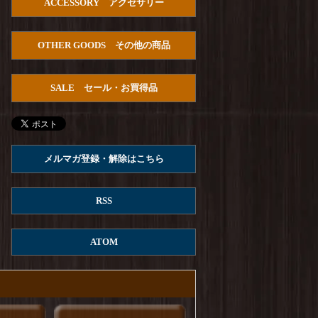
ACCESSORY アクセサリー
HOUSTON : U.S.Cotton Denim S/S
U.S.ARMY Pullover Shirts
を更新しました！
OTHER GOODS その他の商品
Arvor Maree : FUHAKU SAILOR POLO
を更
新しました！
SALE セール・お買得品
ROKX : MG ROKX SHORT
を更新しまし
た！
ROKX : DENIM ROKX SHORT
を更新しまし
た！
メルマガ登録・解除はこちら
Columbia : REED ISLAND SHORT
を更新しま
した！
RSS
ROKX : STONEMASTER SHORT
を更新しま
した！
ATOM
ROKX : DENIM STRINGS SHORT
を更新し
ました！
ROKX : CARGA SHORT
を更新しました！
ROKX : MG CROPS
を更新しました！