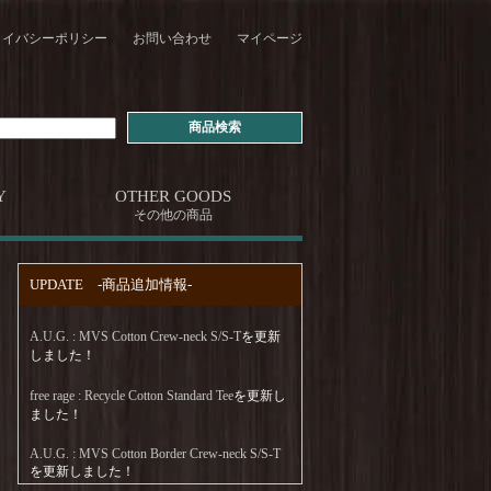
ライバシーポリシー
お問い合わせ
マイページ
Y
OTHER GOODS
その他の商品
UPDATE -商品追加情報-
A.U.G. : MVS Cotton Crew-neck S/S-T
を更新
しました！
free rage : Recycle Cotton Standard Tee
を更新し
ました！
A.U.G. : MVS Cotton Border Crew-neck S/S-T
を更新しました！