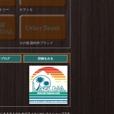
HOUSTON : U.S.Cotton M-35 Denim Trousers
を更新しました！
トリー
カフィカ
ROKX : DENIM FATIGUE PANT
を更新しま
した！
STRASSBURGER : Jumbo 14.5oz Selvedge
Straight BF
を更新しました！
その他 国内外ブランド
STRASSBURGER : 11.5 oz Jumbo Workers
Straight ZF Aging Over 3years
を更新しまし
た！
ーブログ
詳細をみる
STRASSBURGER : 11.5 oz Jumbo Workers
Straight ZF Aging Over 4years
を更新しまし
た！
Levi's : 569 LOOSE STRAIGHT (mid vintage)
を
更新しました！
NEWHATTAN : COTTON TWILL LOW CAP
を更新しました！
NEWHATTAN : COTTON TWILL BUCKET
HAT
を更新しました！
福岡にある大人のためのアメカジセレクトショップです