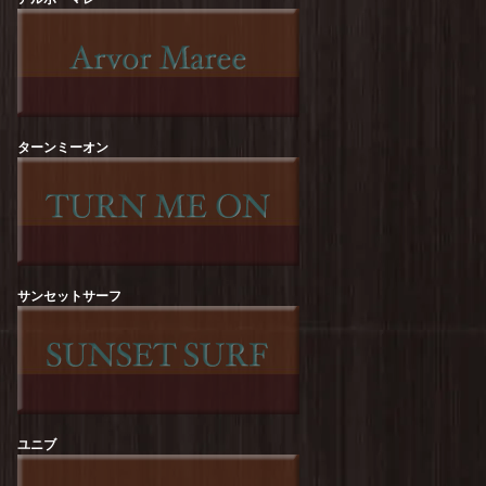
free rage : Recycle Cotton【NATURE】Print Tee
を更新しました！
free rage : Recycle Cotton【The Sun Also
Rises】Print Tee
を更新しました！
ターンミーオン
free rage : Recycle Cotton【FREERAGE
STATE】Print Tee
を更新しました！
ROCK OFF :【KURT COBAIN】Flower Tee
を
更新しました！
ROCK OFF :【KURT COBAIN】One Colour
Tee
を更新しました！
サンセットサーフ
ROCK OFF :【Guns N' Roses】Top Hat Skull
Tee
を更新しました！
ROCK OFF :【The Beatles】Revolver Album
Tee
を更新しました！
ユニブ
ROCK OFF :【RED HOT CHILI PEPPERS】
Classic Asterisk Tee
を更新しました！