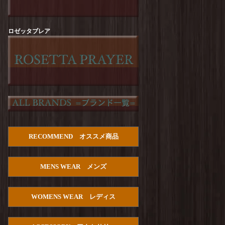
Arvor Maree : FUHAKU TEE
を更新しまし
た！
Arvor Maree : SAILOR-2 PILE POLO
を更新し
ロゼッタブレア
ました！
Manual Alphabet : Dry Poplin S/S Open Collar
SHT
を更新しました！
HOUSTON :【PALM TREE】Cotton Aloha
Shirts
を更新しました！
Manual Alphabet : Bandana JQ Open Collar S/S
Shirt
を更新しました！
TURN ME ON : Cotton Gauze Open Collar Shirt
RECOMMEND オススメ商品
を更新しました！
Manual Alphabet : C/S Lawn S/S Open Collar
MENS WEAR メンズ
SHT
を更新しました！
PENDLETON : Double Gauze PW Open Collar
Shirt S/S
を更新しました！
WOMENS WEAR レディス
HOUSTON : U.S.Cotton Denim S/S Work Shirts
を更新しました！