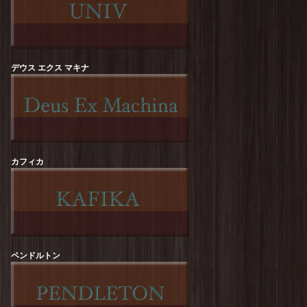
ROCK OFF :【RED HOT CHILI PEPPERS】
Californication Tee
を更新しました！
Sloppy Supply : CALIZON Print Tee
を更新しま
した！
デウス エクス マキナ
Sloppy Supply : ICE CREAM Print Tee
を更新し
ました！
HOUSTON : Pigment Print-T【DIP &
CRUNCH】
を更新しました！
カフィカ
HOUSTON : Acid Wash Print-T【HOWDY】
を更新しました！
STRASSBURGER : Gravitee【TRUCK】S/S-
Tee
を更新しました！
STRASSBURGER : Gravitee【24/7】S/S-Tee
を
更新しました！
ペンドルトン
melple : Redondo Tube S/S (Bouquet)
を更新し
ました！