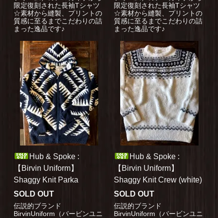
限定復刻された長袖Tシャツ
限定復刻された長袖Tシャツ
☆素材から縫製、プリントの
☆素材から縫製、プリントの
質感に至るまでこだわりの詰
質感に至るまでこだわりの詰
まった逸品です♪
まった逸品です♪
Hub & Spoke :
Hub & Spoke :
【Birvin Uniform】
【Birvin Uniform】
Shaggy Knit Parka
Shaggy Knit Crew (white)
SOLD OUT
SOLD OUT
伝説的ブランド
伝説的ブランド
BirvinUniform（バービンユニ
BirvinUniform（バービンユニ