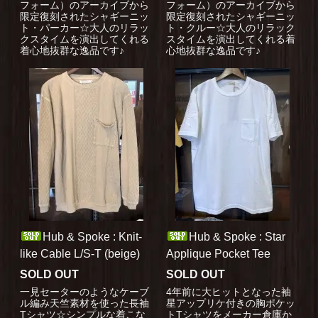
フォーム）のアーカイブから
フォーム）のアーカイブから
限定復刻されたシャギーニッ
限定復刻されたシャギーニッ
ト・パーカー☆大人のリラッ
ト・クルー☆大人のリラック
クスタイムを演出してくれる
スタイムを演出してくれる着
着心地抜群な逸品です♪
心地抜群な逸品です♪
Hub & Spoke : Knit-
Hub & Spoke : Star
like Cable L/S-T (beige)
Applique Pocket Tee
SOLD OUT
SOLD OUT
一見セーターのようなケーブ
4年前に大ヒットとなった袖
ル編み天竺素材を使った長袖
星アップリケ付きの胸ポケッ
Tシャツ☆シンプルな着こな
トTシャツをメーカー倉庫か