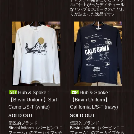
ルに仕上がったディティール
などハブ＆スポークのこだわ
りが詰まった逸品です♪
Hub & Spoke :
Hub & Spoke :
【Birvin Uniform】Surf
【Birvin Uniform】
Camp L/S-T (white)
California L/S-T (navy)
SOLD OUT
SOLD OUT
伝説的ブランド
伝説的ブランド
BirvinUniform（バービンユニ
BirvinUniform（バービンユニ
フォーム）のアーカイブから
フォーム）のアーカイブから