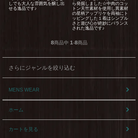
しでも大人な雰囲気を醸し出
ら発掘しました☆中肉のコッ
せる逸品です♪
トン天竺素材を使用し異素材
の星柄アップリケを両袖にト
ッピングした１着はシンプル
さと遊び心が絶妙にバランス
された逸品です♪
8
1
8
商品中
-
商品
さらにジャンルを絞り込む
MENS WEAR
ホーム
カートを見る