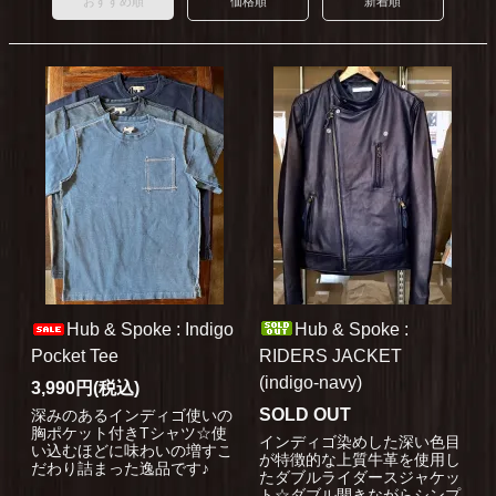
おすすめ順
価格順
新着順
Hub & Spoke : Indigo
Hub & Spoke :
Pocket Tee
RIDERS JACKET
(indigo-navy)
3,990円(税込)
SOLD OUT
深みのあるインディゴ使いの
胸ポケット付きTシャツ☆使
インディゴ染めした深い色目
い込むほどに味わいの増すこ
が特徴的な上質牛革を使用し
だわり詰まった逸品です♪
たダブルライダースジャケッ
ト☆ダブル開きながらシンプ