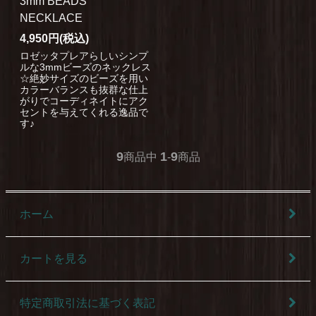
3mm BEADS
NECKLACE
4,950円(税込)
ロゼッタプレアらしいシンプ
ルな3mmビーズのネックレス
☆絶妙サイズのビーズを用い
カラーバランスも抜群な仕上
がりでコーディネイトにアク
セントを与えてくれる逸品で
す♪
9
1
9
商品中
-
商品
ホーム
カートを見る
特定商取引法に基づく表記