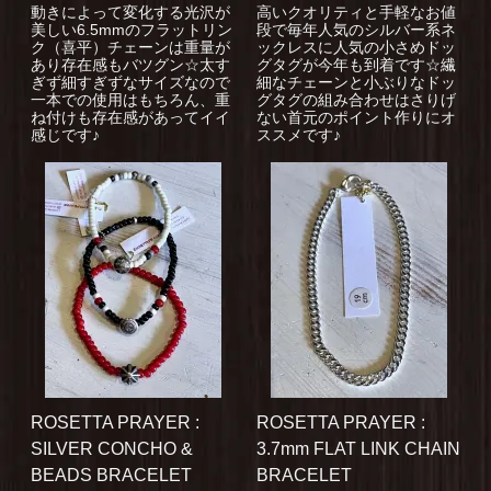
動きによって変化する光沢が
高いクオリティと手軽なお値
美しい6.5mmのフラットリン
段で毎年人気のシルバー系ネ
ク（喜平）チェーンは重量が
ックレスに人気の小さめドッ
あり存在感もバツグン☆太す
グタグが今年も到着です☆繊
ぎず細すぎずなサイズなので
細なチェーンと小ぶりなドッ
一本での使用はもちろん、重
グタグの組み合わせはさりげ
ね付けも存在感があってイイ
ない首元のポイント作りにオ
感じです♪
ススメです♪
ROSETTA PRAYER :
ROSETTA PRAYER :
SILVER CONCHO &
3.7mm FLAT LINK CHAIN
BEADS BRACELET
BRACELET