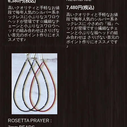
6,380円(税込)
7,480円(税込)
高いクオリティと手軽なお値
段で毎年人気のシルバー系ネ
高いクオリティと手軽なお値
ックレスに小ぶりなスワロウ
段で毎年人気のシルバー系ネ
ヘッドが登場です☆繊細なチ
ックレスに 小さめの『福』ヘ
ェーンと小ぶりなスワロウヘ
ッドが登場です☆繊細なチェ
ッドの組み合わせはさりげな
ーンと小ぶりな福ヘッドの組
い首元のポイント作りにオス
み合わせは さりげない首元の
スメです♪
ポイント作りにオススメです
♪
ROSETTA PRAYER :