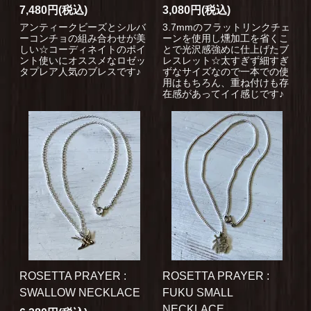
7,480円(税込)
3,080円(税込)
アンティークビーズとシルバ
3.7mmのフラットリンクチェ
ーコンチョの組み合わせが美
ーンを使用し燻加工を省くこ
しい☆コーディネイトのポイ
とで光沢感強めに仕上げたブ
ント使いにオススメなロゼッ
レスレット☆太すぎず細すぎ
タプレア人気のブレスです♪
ずなサイズなので一本での使
用はもちろん、重ね付けも存
在感があってイイ感じです♪
ROSETTA PRAYER :
ROSETTA PRAYER :
SWALLOW NECKLACE
FUKU SMALL
NECKLACE