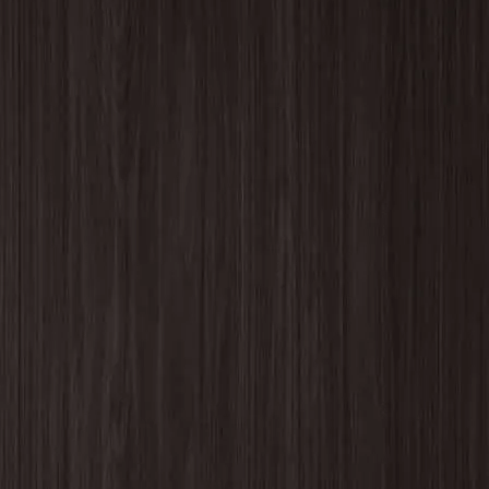
ROKX : T/C HYBRID PANT
を更新しまし
た！
BIG MIKE : Pintuck Tropical Easy Pant
を更新
しました！
ROKX : CLASSIC STREET PANT
を更新しま
した！
STRASSBURGER : DAD's BBQ CHINO
TROUSERS
を更新しました！
HOUSTON : French Army M-47 Pants
を更新し
ました！
melple : Venice Trousers
を更新しました！
melple : Tomcat Relax Pants
を更新しました！
ROKX : TIDE ON
を更新しました！
BIG MIKE : T/C Twill No-tuck Chino Pant
を更
新しました！