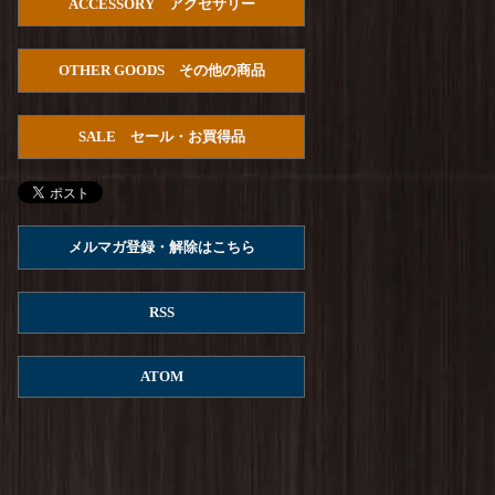
ACCESSORY アクセサリー
HOUSTON : U.S.Cotton Denim S/S
U.S.ARMY Pullover Shirts
を更新しました！
OTHER GOODS その他の商品
Arvor Maree : FUHAKU SAILOR POLO
を更
新しました！
SALE セール・お買得品
ROKX : MG ROKX SHORT
を更新しまし
た！
ROKX : DENIM ROKX SHORT
を更新しまし
た！
メルマガ登録・解除はこちら
Columbia : REED ISLAND SHORT
を更新しま
した！
RSS
ROKX : STONEMASTER SHORT
を更新しま
した！
ATOM
ROKX : DENIM STRINGS SHORT
を更新し
ました！
ROKX : CARGA SHORT
を更新しました！
ROKX : MG CROPS
を更新しました！