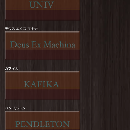
ROCK OFF :【RED HOT CHILI PEPPERS】
Californication Tee
を更新しました！
Sloppy Supply : CALIZON Print Tee
を更新しま
した！
デウス エクス マキナ
Sloppy Supply : ICE CREAM Print Tee
を更新し
ました！
HOUSTON : Pigment Print-T【DIP &
CRUNCH】
を更新しました！
カフィカ
HOUSTON : Acid Wash Print-T【HOWDY】
を更新しました！
STRASSBURGER : Gravitee【TRUCK】S/S-
Tee
を更新しました！
STRASSBURGER : Gravitee【24/7】S/S-Tee
を
更新しました！
ペンドルトン
melple : Redondo Tube S/S (Bouquet)
を更新し
ました！