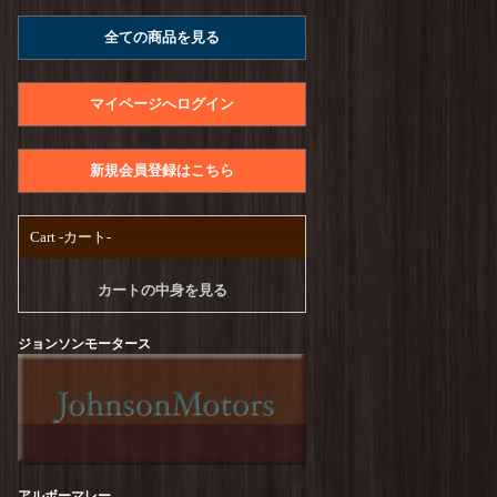
A.U.G. : Raffy Jersey Utility Tee
を更新しまし
全ての商品を見る
た！
UNIVERSAL STYLE WEAR : Heavy Weight
Seam Tee
を更新しました！
マイページへログイン
PENDLETON : CALCULO×SOLOTEX Back
Print Tee
を更新しました！
新規会員登録はこちら
free rage : Recycle Cotton【Craftsman Official
Logo Ver,】Print Tee
を更新しました！
Cart -カート-
TURN ME ON :【CA SCRAP BOOK#1】S/S-
Tee
を更新しました！
カートの中身を見る
TURN ME ON :【TUUUUEON】S/S-Tee
を更
新しました！
ジョンソンモータース
melple : Seaview Ringer S/S
を更新しました！
free rage : Recycle Cotton【GO AWAY】Print
Tee
を更新しました！
free rage : Recycle Cotton【Peanuts Cream
アルボーマレー
vol.2】Print Tee
を更新しました！