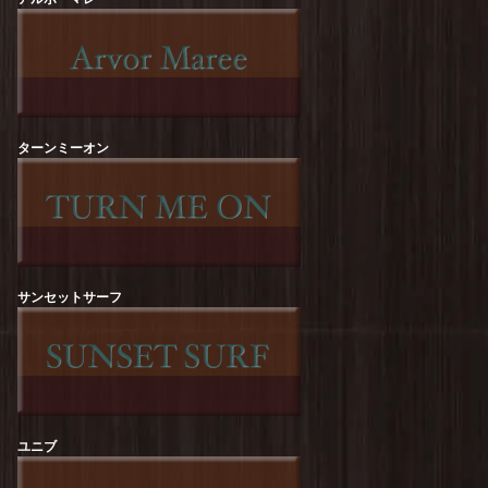
free rage : Recycle Cotton【NATURE】Print Tee
を更新しました！
free rage : Recycle Cotton【The Sun Also
Rises】Print Tee
を更新しました！
ターンミーオン
free rage : Recycle Cotton【FREERAGE
STATE】Print Tee
を更新しました！
ROCK OFF :【KURT COBAIN】Flower Tee
を
更新しました！
ROCK OFF :【KURT COBAIN】One Colour
Tee
を更新しました！
サンセットサーフ
ROCK OFF :【Guns N' Roses】Top Hat Skull
Tee
を更新しました！
ROCK OFF :【The Beatles】Revolver Album
Tee
を更新しました！
ユニブ
ROCK OFF :【RED HOT CHILI PEPPERS】
Classic Asterisk Tee
を更新しました！