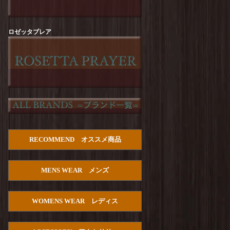
Arvor Maree : FUHAKU TEE
を更新しまし
た！
Arvor Maree : SAILOR-2 PILE POLO
を更新し
ロゼッタブレア
ました！
Manual Alphabet : Dry Poplin S/S Open Collar
SHT
を更新しました！
HOUSTON :【PALM TREE】Cotton Aloha
Shirts
を更新しました！
Manual Alphabet : Bandana JQ Open Collar S/S
Shirt
を更新しました！
TURN ME ON : Cotton Gauze Open Collar Shirt
RECOMMEND オススメ商品
を更新しました！
Manual Alphabet : C/S Lawn S/S Open Collar
MENS WEAR メンズ
SHT
を更新しました！
PENDLETON : Double Gauze PW Open Collar
Shirt S/S
を更新しました！
WOMENS WEAR レディス
HOUSTON : U.S.Cotton Denim S/S Work Shirts
を更新しました！