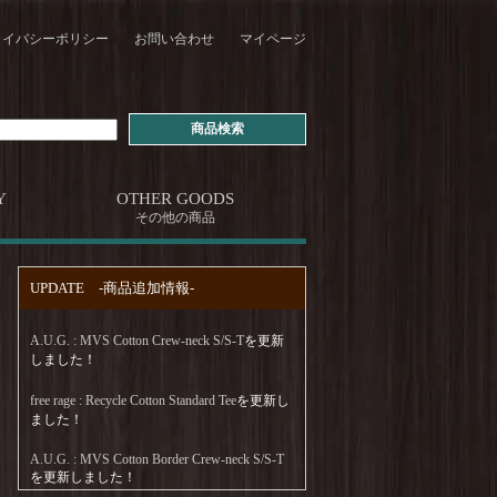
ライバシーポリシー
お問い合わせ
マイページ
Y
OTHER GOODS
その他の商品
UPDATE -商品追加情報-
A.U.G. : MVS Cotton Crew-neck S/S-T
を更新
しました！
free rage : Recycle Cotton Standard Tee
を更新し
ました！
A.U.G. : MVS Cotton Border Crew-neck S/S-T
を更新しました！