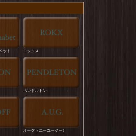
HOUSTON : U.S.Cotton M-35 Denim Trousers
を更新しました！
ROKX : DENIM FATIGUE PANT
を更新しま
した！
STRASSBURGER : Jumbo 14.5oz Selvedge
Straight BF
を更新しました！
ベット
ロックス
STRASSBURGER : 11.5 oz Jumbo Workers
Straight ZF Aging Over 3years
を更新しまし
た！
STRASSBURGER : 11.5 oz Jumbo Workers
Straight ZF Aging Over 4years
を更新しまし
た！
ペンドルトン
Levi's : 569 LOOSE STRAIGHT (mid vintage)
を
更新しました！
NEWHATTAN : COTTON TWILL LOW CAP
を更新しました！
NEWHATTAN : COTTON TWILL BUCKET
オーグ（エーユージー）
HAT
を更新しました！