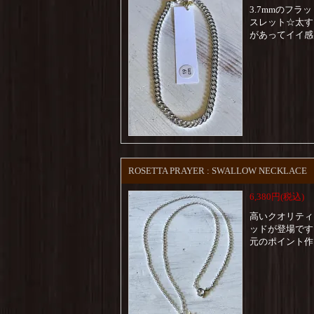
3.7mmのフ
スレット☆太す
があってイイ感
ROSETTA PRAYER : SWALLOW NECKLACE
6,380円(税込)
高いクオリティ
ッドが登場です
元のポイント作