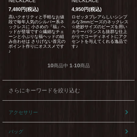
NECKLACE
NECKLACE
7,480円(税込)
4,950円(税込)
高いクオリティと手軽なお値
ロゼッタプレアらしいシンプ
段で毎年人気のシルバー系ネ
ルな3mmビーズのネックレス
ックレスに 小さめの『福』ヘ
☆絶妙サイズのビーズを用い
ッドが登場です☆繊細なチェ
カラーバランスも抜群な仕上
ーンと小ぶりな福ヘッドの組
がりでコーディネイトにアク
み合わせは さりげない首元の
セントを与えてくれる逸品で
ポイント作りにオススメです
す♪
♪
10
1
10
商品中
-
商品
さらにキーワードを絞り込む
アクセサリー
バッグ