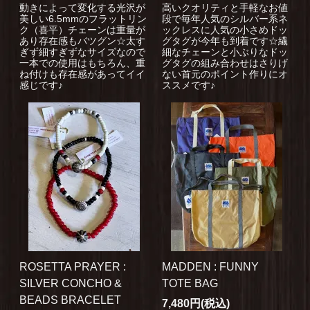
動きによって変化する光沢が
高いクオリティと手軽なお値
美しい6.5mmのフラットリン
段で毎年人気のシルバー系ネ
ク（喜平）チェーンは重量が
ックレスに人気の小さめドッ
あり存在感もバツグン☆太す
グタグが今年も到着です☆繊
ぎず細すぎずなサイズなので
細なチェーンと小ぶりなドッ
一本での使用はもちろん、重
グタグの組み合わせはさりげ
ね付けも存在感があってイイ
ない首元のポイント作りにオ
感じです♪
ススメです♪
ROSETTA PRAYER :
MADDEN : FUNNY
SILVER CONCHO &
TOTE BAG
BEADS BRACELET
7,480円(税込)