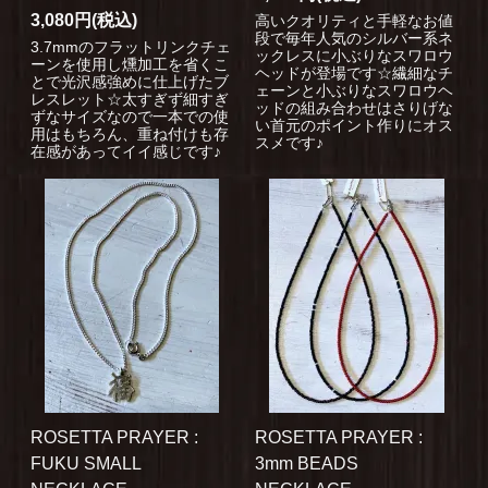
3,080円(税込)
高いクオリティと手軽なお値
段で毎年人気のシルバー系ネ
3.7mmのフラットリンクチェ
ックレスに小ぶりなスワロウ
ーンを使用し燻加工を省くこ
ヘッドが登場です☆繊細なチ
とで光沢感強めに仕上げたブ
ェーンと小ぶりなスワロウヘ
レスレット☆太すぎず細すぎ
ッドの組み合わせはさりげな
ずなサイズなので一本での使
い首元のポイント作りにオス
用はもちろん、重ね付けも存
スメです♪
在感があってイイ感じです♪
ROSETTA PRAYER :
ROSETTA PRAYER :
FUKU SMALL
3mm BEADS