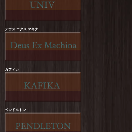
ROCK OFF :【RED HOT CHILI PEPPERS】
Californication Tee
を更新しました！
Sloppy Supply : CALIZON Print Tee
を更新しま
した！
デウス エクス マキナ
Sloppy Supply : ICE CREAM Print Tee
を更新し
ました！
HOUSTON : Pigment Print-T【DIP &
CRUNCH】
を更新しました！
カフィカ
HOUSTON : Acid Wash Print-T【HOWDY】
を更新しました！
STRASSBURGER : Gravitee【TRUCK】S/S-
Tee
を更新しました！
STRASSBURGER : Gravitee【24/7】S/S-Tee
を
更新しました！
ペンドルトン
melple : Redondo Tube S/S (Bouquet)
を更新し
ました！