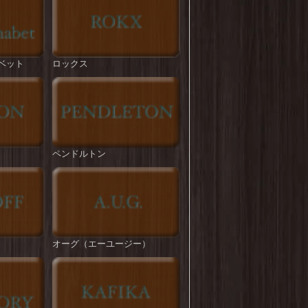
ROKX : T/C HYBRID PANT
を更新しまし
た！
BIG MIKE : Pintuck Tropical Easy Pant
を更新
ベット
ロックス
しました！
ROKX : CLASSIC STREET PANT
を更新しま
した！
STRASSBURGER : DAD's BBQ CHINO
TROUSERS
を更新しました！
ペンドルトン
HOUSTON : French Army M-47 Pants
を更新し
ました！
melple : Venice Trousers
を更新しました！
melple : Tomcat Relax Pants
を更新しました！
オーグ（エーユージー）
ROKX : TIDE ON
を更新しました！
BIG MIKE : T/C Twill No-tuck Chino Pant
を更
新しました！