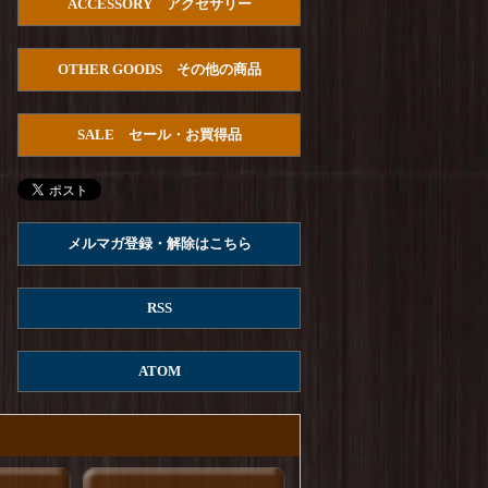
ACCESSORY アクセサリー
HOUSTON : U.S.Cotton Denim S/S
U.S.ARMY Pullover Shirts
を更新しました！
OTHER GOODS その他の商品
Arvor Maree : FUHAKU SAILOR POLO
を更
新しました！
SALE セール・お買得品
ROKX : MG ROKX SHORT
を更新しまし
た！
ROKX : DENIM ROKX SHORT
を更新しまし
た！
メルマガ登録・解除はこちら
Columbia : REED ISLAND SHORT
を更新しま
した！
RSS
ROKX : STONEMASTER SHORT
を更新しま
した！
ATOM
ROKX : DENIM STRINGS SHORT
を更新し
ました！
ROKX : CARGA SHORT
を更新しました！
ROKX : MG CROPS
を更新しました！