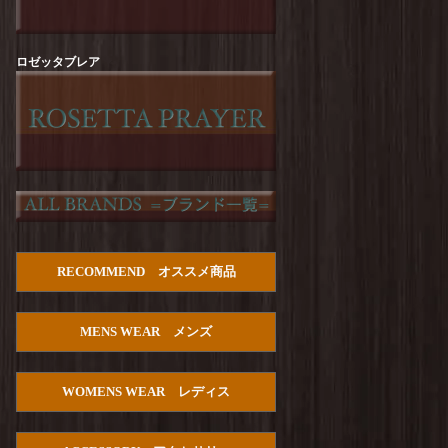
Arvor Maree : FUHAKU TEE
を更新しまし
た！
Arvor Maree : SAILOR-2 PILE POLO
を更新し
ロゼッタブレア
ました！
Manual Alphabet : Dry Poplin S/S Open Collar
SHT
を更新しました！
HOUSTON :【PALM TREE】Cotton Aloha
Shirts
を更新しました！
Manual Alphabet : Bandana JQ Open Collar S/S
Shirt
を更新しました！
TURN ME ON : Cotton Gauze Open Collar Shirt
RECOMMEND オススメ商品
を更新しました！
Manual Alphabet : C/S Lawn S/S Open Collar
MENS WEAR メンズ
SHT
を更新しました！
PENDLETON : Double Gauze PW Open Collar
Shirt S/S
を更新しました！
WOMENS WEAR レディス
HOUSTON : U.S.Cotton Denim S/S Work Shirts
を更新しました！