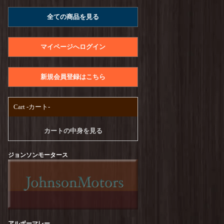
A.U.G. : Raffy Jersey Utility Tee
を更新しまし
全ての商品を見る
た！
UNIVERSAL STYLE WEAR : Heavy Weight
Seam Tee
を更新しました！
マイページへログイン
PENDLETON : CALCULO×SOLOTEX Back
Print Tee
を更新しました！
新規会員登録はこちら
free rage : Recycle Cotton【Craftsman Official
Logo Ver,】Print Tee
を更新しました！
Cart -カート-
TURN ME ON :【CA SCRAP BOOK#1】S/S-
Tee
を更新しました！
カートの中身を見る
TURN ME ON :【TUUUUEON】S/S-Tee
を更
新しました！
ジョンソンモータース
melple : Seaview Ringer S/S
を更新しました！
free rage : Recycle Cotton【GO AWAY】Print
Tee
を更新しました！
free rage : Recycle Cotton【Peanuts Cream
アルボーマレー
vol.2】Print Tee
を更新しました！