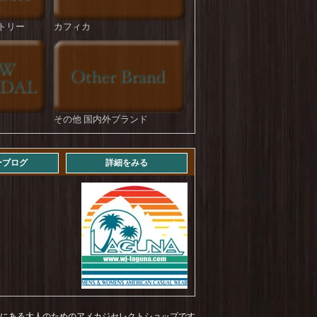
HOUSTON : U.S.Cotton M-35 Denim Trousers
を更新しました！
トリー
カフィカ
ROKX : DENIM FATIGUE PANT
を更新しま
した！
STRASSBURGER : Jumbo 14.5oz Selvedge
Straight BF
を更新しました！
その他 国内外ブランド
STRASSBURGER : 11.5 oz Jumbo Workers
Straight ZF Aging Over 3years
を更新しまし
た！
ーブログ
詳細をみる
STRASSBURGER : 11.5 oz Jumbo Workers
Straight ZF Aging Over 4years
を更新しまし
た！
Levi's : 569 LOOSE STRAIGHT (mid vintage)
を
更新しました！
NEWHATTAN : COTTON TWILL LOW CAP
を更新しました！
NEWHATTAN : COTTON TWILL BUCKET
HAT
を更新しました！
福岡にある大人のためのアメカジセレクトショップです