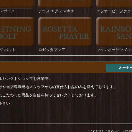
スポーク
デウス エクス マキナ
エフオービーファク
グ ボルト
ロゼッタプレア
レインボーサンダル
オーナ
ルセレクトショップを営業中。
けや当店専属現地スタッフからの直仕入れ品のみを揃えております。
にこだわった商品を自信を持ってセレクトしております。
下さい！
LAGUNA（ラグナ）は