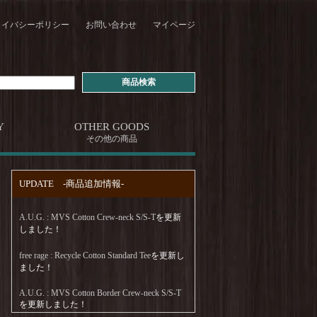
ライバシーポリシー
お問い合わせ
マイページ
Y
OTHER GOODS
その他の商品
UPDATE -商品追加情報-
A.U.G. : MVS Cotton Crew-neck S/S-T
を更新
しました！
free rage : Recycle Cotton Standard Tee
を更新し
ました！
A.U.G. : MVS Cotton Border Crew-neck S/S-T
を更新しました！