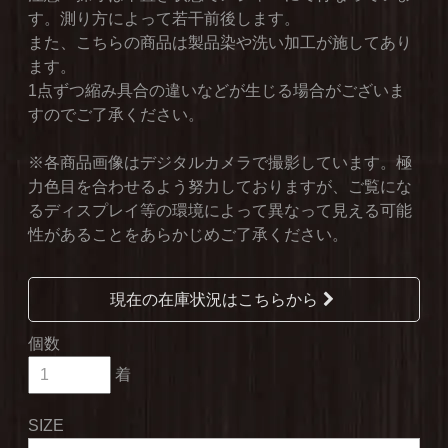
す。測り方によって若干前後します。
また、こちらの商品は製品染や洗い加工が施してあり
ます。
1点ずつ縮み具合の違いなどが生じる場合がございま
すのでご了承ください。
※各商品画像はデジタルカメラで撮影しています。極
力色目を合わせるよう努力しておりますが、ご覧にな
るディスプレイ等の環境によって異なって見える可能
性があることをあらかじめご了承ください。
現在の在庫状況はこちらから
個数
着
SIZE