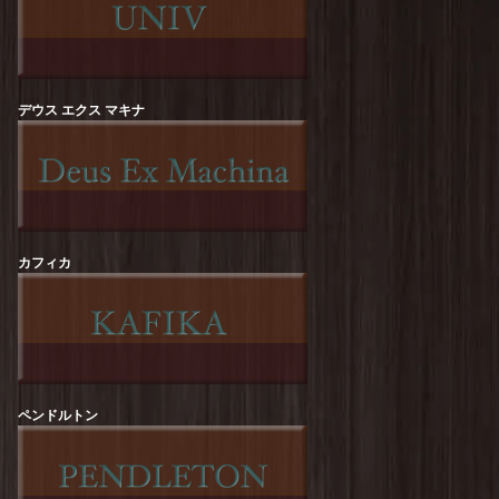
ROCK OFF :【RED HOT CHILI PEPPERS】
Californication Tee
を更新しました！
Sloppy Supply : CALIZON Print Tee
を更新しま
した！
デウス エクス マキナ
Sloppy Supply : ICE CREAM Print Tee
を更新し
ました！
HOUSTON : Pigment Print-T【DIP &
CRUNCH】
を更新しました！
カフィカ
HOUSTON : Acid Wash Print-T【HOWDY】
を更新しました！
STRASSBURGER : Gravitee【TRUCK】S/S-
Tee
を更新しました！
STRASSBURGER : Gravitee【24/7】S/S-Tee
を
更新しました！
ペンドルトン
melple : Redondo Tube S/S (Bouquet)
を更新し
ました！