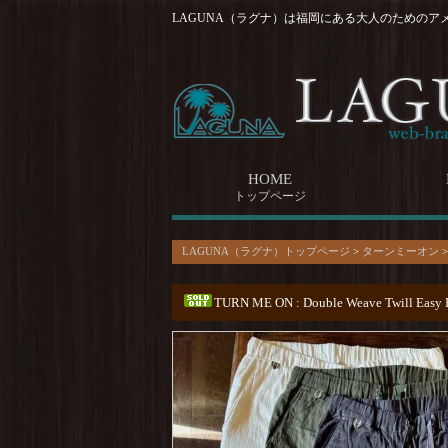
LAGUNA（ラグナ）は福岡にある大人のためのア
HOME
トップページ
LAGUNA（ラグナ）トップページ
>
ターンミーオン
TURN ME ON : Double Weave Twill Easy 