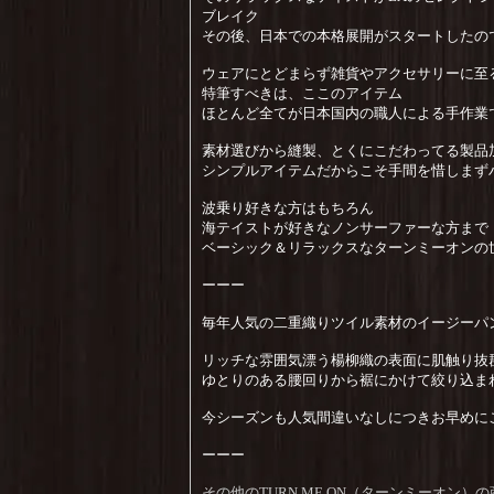
ブレイク
その後、日本での本格展開がスタートしたの
ウェアにとどまらず雑貨やアクセサリーに至
特筆すべきは、ここのアイテム
ほとんど全てが日本国内の職人による手作業
素材選びから縫製、とくにこだわってる製品
シンプルアイテムだからこそ手間を惜しまず
波乗り好きな方はもちろん
海テイストが好きなノンサーファーな方まで
ベーシック＆リラックスなターンミーオンの
ーーー
毎年人気の二重織りツイル素材のイージーパ
リッチな雰囲気漂う楊柳織の表面に肌触り抜
ゆとりのある腰回りから裾にかけて絞り込ま
今シーズンも人気間違いなしにつきお早めに
ーーー
その他のTURN ME ON（ターンミーオン