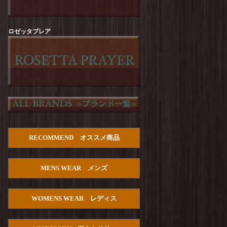
Arvor Maree : FUHAKU TEE
を更新しまし
た！
Arvor Maree : SAILOR-2 PILE POLO
を更新し
ロゼッタブレア
ました！
Manual Alphabet : Dry Poplin S/S Open Collar
SHT
を更新しました！
HOUSTON :【PALM TREE】Cotton Aloha
Shirts
を更新しました！
Manual Alphabet : Bandana JQ Open Collar S/S
Shirt
を更新しました！
TURN ME ON : Cotton Gauze Open Collar Shirt
RECOMMEND オススメ商品
を更新しました！
Manual Alphabet : C/S Lawn S/S Open Collar
MENS WEAR メンズ
SHT
を更新しました！
PENDLETON : Double Gauze PW Open Collar
Shirt S/S
を更新しました！
WOMENS WEAR レディス
HOUSTON : U.S.Cotton Denim S/S Work Shirts
を更新しました！