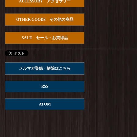
ACCESSORY アクセサリー
HOUSTON : U.S.Cotton Denim S/S
U.S.ARMY Pullover Shirts
を更新しました！
OTHER GOODS その他の商品
Arvor Maree : FUHAKU SAILOR POLO
を更
新しました！
SALE セール・お買得品
ROKX : MG ROKX SHORT
を更新しまし
た！
ROKX : DENIM ROKX SHORT
を更新しまし
た！
メルマガ登録・解除はこちら
Columbia : REED ISLAND SHORT
を更新しま
した！
RSS
ROKX : STONEMASTER SHORT
を更新しま
した！
ATOM
ROKX : DENIM STRINGS SHORT
を更新し
ました！
ROKX : CARGA SHORT
を更新しました！
ROKX : MG CROPS
を更新しました！