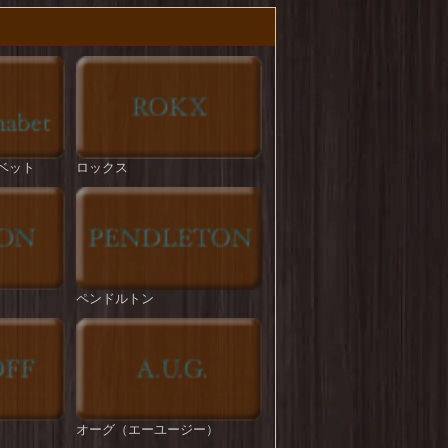
ROKX : T/C HYBRID PANT
を更新しまし
た！
BIG MIKE : Pintuck Tropical Easy Pant
を更新
しました！
ROKX : CLASSIC STREET PANT
を更新しま
した！
ベット
ロックス
STRASSBURGER : DAD's BBQ CHINO
TROUSERS
を更新しました！
HOUSTON : French Army M-47 Pants
を更新し
ました！
ペンドルトン
melple : Venice Trousers
を更新しました！
melple : Tomcat Relax Pants
を更新しました！
ROKX : TIDE ON
を更新しました！
BIG MIKE : T/C Twill No-tuck Chino Pant
を更
新しました！
オーグ（エーユージー）