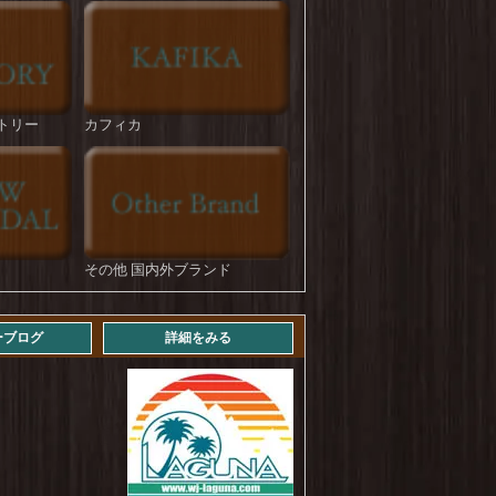
HOUSTON : U.S.Cotton M-35 Denim Trousers
を更新しました！
ROKX : DENIM FATIGUE PANT
を更新しま
した！
トリー
カフィカ
STRASSBURGER : Jumbo 14.5oz Selvedge
Straight BF
を更新しました！
STRASSBURGER : 11.5 oz Jumbo Workers
Straight ZF Aging Over 3years
を更新しまし
た！
STRASSBURGER : 11.5 oz Jumbo Workers
その他 国内外ブランド
Straight ZF Aging Over 4years
を更新しまし
た！
ーブログ
詳細をみる
Levi's : 569 LOOSE STRAIGHT (mid vintage)
を
更新しました！
NEWHATTAN : COTTON TWILL LOW CAP
を更新しました！
NEWHATTAN : COTTON TWILL BUCKET
HAT
を更新しました！