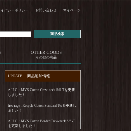
ライバシーポリシー
お問い合わせ
マイページ
Y
OTHER GOODS
その他の商品
UPDATE -商品追加情報-
A.U.G. : MVS Cotton Crew-neck S/S-T
を更新
しました！
free rage : Recycle Cotton Standard Tee
を更新し
ました！
A.U.G. : MVS Cotton Border Crew-neck S/S-T
を更新しました！