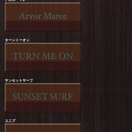
free rage : Recycle Cotton【NATURE】Print Tee
を更新しました！
free rage : Recycle Cotton【The Sun Also
Rises】Print Tee
を更新しました！
ターンミーオン
free rage : Recycle Cotton【FREERAGE
STATE】Print Tee
を更新しました！
ROCK OFF :【KURT COBAIN】Flower Tee
を
更新しました！
ROCK OFF :【KURT COBAIN】One Colour
Tee
を更新しました！
サンセットサーフ
ROCK OFF :【Guns N' Roses】Top Hat Skull
Tee
を更新しました！
ROCK OFF :【The Beatles】Revolver Album
Tee
を更新しました！
ユニブ
ROCK OFF :【RED HOT CHILI PEPPERS】
Classic Asterisk Tee
を更新しました！