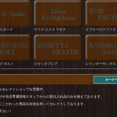
スポーク
デウス エクス マキナ
エフオービーファク
グ ボルト
ロゼッタプレア
レインボーサンダル
オーナ
ルセレクトショップを営業中。
けや当店専属現地スタッフからの直仕入れ品のみを揃えております。
にこだわった商品を自信を持ってセレクトしております。
下さい！