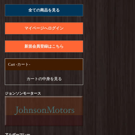
A.U.G. : Raffy Jersey Utility Tee
を更新しまし
全ての商品を見る
た！
UNIVERSAL STYLE WEAR : Heavy Weight
Seam Tee
を更新しました！
マイページへログイン
PENDLETON : CALCULO×SOLOTEX Back
Print Tee
を更新しました！
新規会員登録はこちら
free rage : Recycle Cotton【Craftsman Official
Logo Ver,】Print Tee
を更新しました！
Cart -カート-
TURN ME ON :【CA SCRAP BOOK#1】S/S-
Tee
を更新しました！
カートの中身を見る
TURN ME ON :【TUUUUEON】S/S-Tee
を更
新しました！
ジョンソンモータース
melple : Seaview Ringer S/S
を更新しました！
free rage : Recycle Cotton【GO AWAY】Print
Tee
を更新しました！
free rage : Recycle Cotton【Peanuts Cream
アルボーマレー
vol.2】Print Tee
を更新しました！