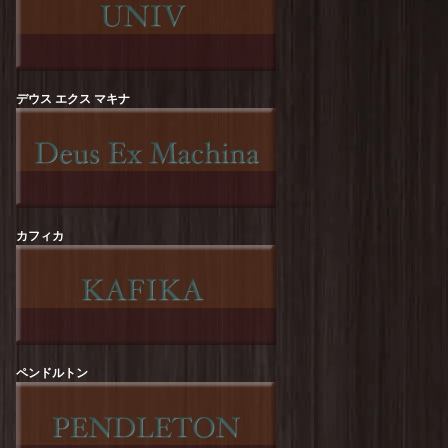
ROCK OFF :【RED HOT CHILI PEPPERS】
Californication Tee
を更新しました！
Sloppy Supply : CALIZON Print Tee
を更新しま
した！
デウス エクス マキナ
Sloppy Supply : ICE CREAM Print Tee
を更新し
ました！
HOUSTON : Pigment Print-T【DIP &
CRUNCH】
を更新しました！
カフィカ
HOUSTON : Acid Wash Print-T【HOWDY】
を更新しました！
STRASSBURGER : Gravitee【TRUCK】S/S-
Tee
を更新しました！
STRASSBURGER : Gravitee【24/7】S/S-Tee
を
更新しました！
ペンドルトン
melple : Redondo Tube S/S (Bouquet)
を更新し
ました！