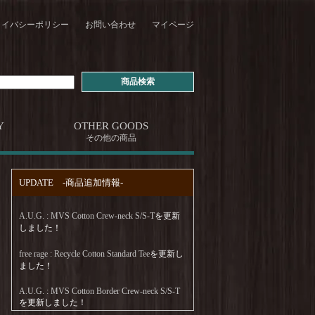
ライバシーポリシー
お問い合わせ
マイページ
Y
OTHER GOODS
その他の商品
UPDATE -商品追加情報-
A.U.G. : MVS Cotton Crew-neck S/S-T
を更新
しました！
free rage : Recycle Cotton Standard Tee
を更新し
ました！
A.U.G. : MVS Cotton Border Crew-neck S/S-T
を更新しました！