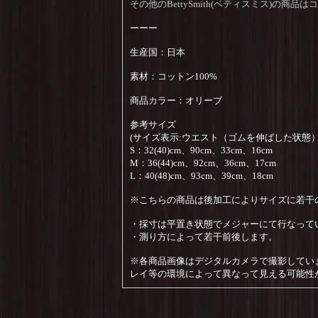
その他のBettySmith(ベティスミス)の商
ーーー
生産国：日本
素材：コットン100%
商品カラー：オリーブ
参考サイズ
(サイズ表示:ウエスト（ゴムを伸ばした状態
S：32(40)cm、90cm、33cm、16cm
M：36(44)cm、92cm、36cm、17cm
L：40(48)cm、93cm、39cm、18cm
※こちらの商品は後加工によりサイズに若干
・採寸は平置き状態でメジャーにて行なって
・測り方によって若干前後します。
※各商品画像はデジタルカメラで撮影してい
レイ等の環境によって異なって見える可能性