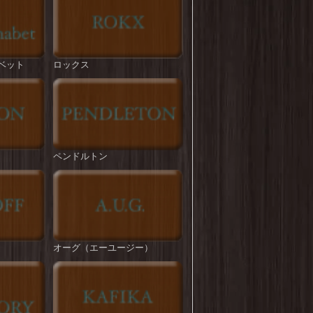
ROKX : T/C HYBRID PANT
を更新しまし
た！
BIG MIKE : Pintuck Tropical Easy Pant
を更新
ベット
ロックス
しました！
ROKX : CLASSIC STREET PANT
を更新しま
した！
STRASSBURGER : DAD's BBQ CHINO
TROUSERS
を更新しました！
ペンドルトン
HOUSTON : French Army M-47 Pants
を更新し
ました！
melple : Venice Trousers
を更新しました！
melple : Tomcat Relax Pants
を更新しました！
オーグ（エーユージー）
ROKX : TIDE ON
を更新しました！
BIG MIKE : T/C Twill No-tuck Chino Pant
を更
新しました！