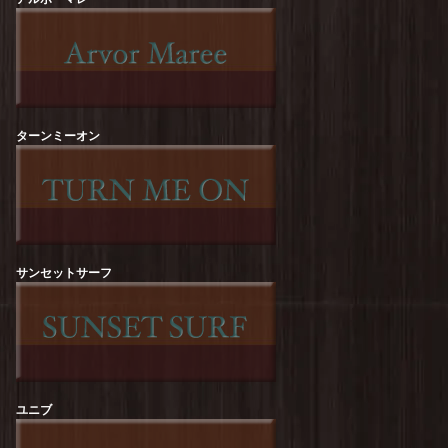
free rage : Recycle Cotton【NATURE】Print Tee
を更新しました！
free rage : Recycle Cotton【The Sun Also
Rises】Print Tee
を更新しました！
ターンミーオン
free rage : Recycle Cotton【FREERAGE
STATE】Print Tee
を更新しました！
ROCK OFF :【KURT COBAIN】Flower Tee
を
更新しました！
ROCK OFF :【KURT COBAIN】One Colour
Tee
を更新しました！
サンセットサーフ
ROCK OFF :【Guns N' Roses】Top Hat Skull
Tee
を更新しました！
ROCK OFF :【The Beatles】Revolver Album
Tee
を更新しました！
ユニブ
ROCK OFF :【RED HOT CHILI PEPPERS】
Classic Asterisk Tee
を更新しました！