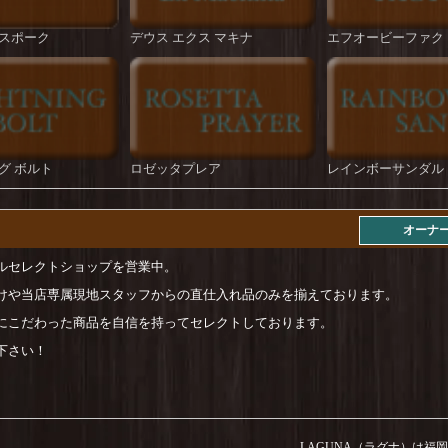
スポーク
デウス エクス マキナ
エフオービーファク
グ ボルト
ロゼッタプレア
レインボーサンダル
オーナ
ルセレクトショップを営業中。
けや当店専属現地スタッフからの直仕入れ品のみを揃えております。
にこだわった商品を自信を持ってセレクトしております。
下さい！
LAGUNA（ラグナ）は