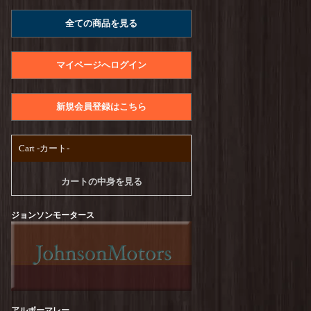
A.U.G. : Raffy Jersey Utility Tee
を更新しまし
全ての商品を見る
た！
UNIVERSAL STYLE WEAR : Heavy Weight
Seam Tee
を更新しました！
マイページへログイン
PENDLETON : CALCULO×SOLOTEX Back
Print Tee
を更新しました！
新規会員登録はこちら
free rage : Recycle Cotton【Craftsman Official
Logo Ver,】Print Tee
を更新しました！
Cart -カート-
TURN ME ON :【CA SCRAP BOOK#1】S/S-
Tee
を更新しました！
カートの中身を見る
TURN ME ON :【TUUUUEON】S/S-Tee
を更
新しました！
ジョンソンモータース
melple : Seaview Ringer S/S
を更新しました！
free rage : Recycle Cotton【GO AWAY】Print
Tee
を更新しました！
free rage : Recycle Cotton【Peanuts Cream
アルボーマレー
vol.2】Print Tee
を更新しました！