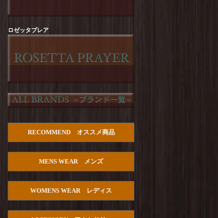
Arvor Maree : FUHAKU TEE
を更新しまし
た！
Arvor Maree : SAILOR-2 PILE POLO
を更新し
ロゼッタブレア
ました！
Manual Alphabet : Dry Poplin S/S Open Collar
SHT
を更新しました！
HOUSTON :【PALM TREE】Cotton Aloha
Shirts
を更新しました！
Manual Alphabet : Bandana JQ Open Collar S/S
Shirt
を更新しました！
TURN ME ON : Cotton Gauze Open Collar Shirt
RECOMMEND オススメ商品
を更新しました！
Manual Alphabet : C/S Lawn S/S Open Collar
MENS WEAR メンズ
SHT
を更新しました！
PENDLETON : Double Gauze PW Open Collar
Shirt S/S
を更新しました！
WOMENS WEAR レディス
HOUSTON : U.S.Cotton Denim S/S Work Shirts
を更新しました！