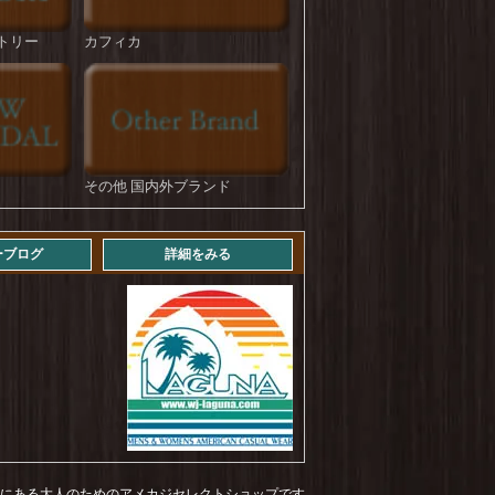
HOUSTON : U.S.Cotton M-35 Denim Trousers
を更新しました！
トリー
カフィカ
ROKX : DENIM FATIGUE PANT
を更新しま
した！
STRASSBURGER : Jumbo 14.5oz Selvedge
Straight BF
を更新しました！
その他 国内外ブランド
STRASSBURGER : 11.5 oz Jumbo Workers
Straight ZF Aging Over 3years
を更新しまし
た！
ーブログ
詳細をみる
STRASSBURGER : 11.5 oz Jumbo Workers
Straight ZF Aging Over 4years
を更新しまし
た！
Levi's : 569 LOOSE STRAIGHT (mid vintage)
を
更新しました！
NEWHATTAN : COTTON TWILL LOW CAP
を更新しました！
NEWHATTAN : COTTON TWILL BUCKET
HAT
を更新しました！
福岡にある大人のためのアメカジセレクトショップです