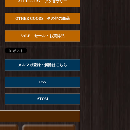
ACCESSORY アクセサリー
HOUSTON : U.S.Cotton Denim S/S
U.S.ARMY Pullover Shirts
を更新しました！
OTHER GOODS その他の商品
Arvor Maree : FUHAKU SAILOR POLO
を更
新しました！
SALE セール・お買得品
ROKX : MG ROKX SHORT
を更新しまし
た！
ROKX : DENIM ROKX SHORT
を更新しまし
た！
メルマガ登録・解除はこちら
Columbia : REED ISLAND SHORT
を更新しま
した！
RSS
ROKX : STONEMASTER SHORT
を更新しま
した！
ATOM
ROKX : DENIM STRINGS SHORT
を更新し
ました！
ROKX : CARGA SHORT
を更新しました！
ROKX : MG CROPS
を更新しました！