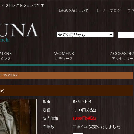
メカジセレクトショップです
LAGUNAについて
オーナーブログ
プ
MENS
WOMENS
ACCESSOR
メンズ
レディース
アクセサリー
ENS WEAR
ve)
型番
BSM-716B
定価
9,900円(税込)
販売価格
9,900円(税込)
在庫数
在庫 0 本 完売いたしました