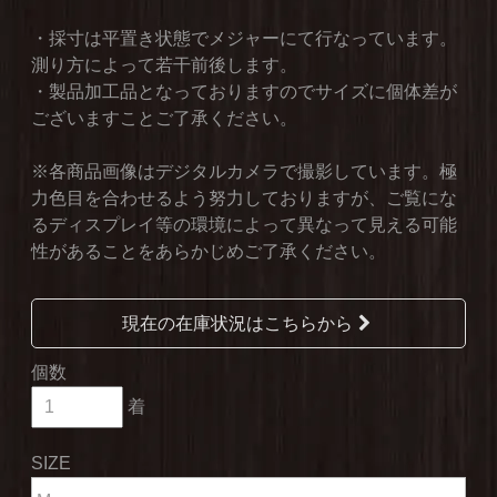
・採寸は平置き状態でメジャーにて行なっています。
測り方によって若干前後します。
・製品加工品となっておりますのでサイズに個体差が
ございますことご了承ください。
※各商品画像はデジタルカメラで撮影しています。極
力色目を合わせるよう努力しておりますが、ご覧にな
るディスプレイ等の環境によって異なって見える可能
性があることをあらかじめご了承ください。
現在の在庫状況はこちらから
個数
着
SIZE