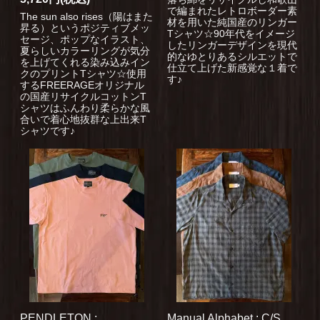
で編まれたレトロボーダー素
The sun also rises（陽はまた
材を用いた純国産のリンガー
昇る）というポジティブメッ
Tシャツ☆90年代をイメージ
セージ、ポップなイラスト、
したリンガーデザインを現代
夏らしいカラーリングが気分
的なゆとりあるシルエットで
を上げてくれる染み込みイン
仕立て上げた新感覚な１着で
クのプリントTシャツ☆使用
す♪
するFREERAGEオリジナル
の国産リサイクルコットンT
シャツはふんわり柔らかな風
合いで着心地抜群な上出来T
シャツです♪
PENDLETON :
Manual Alphabet : C/S