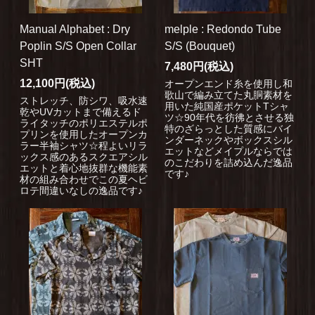
Manual Alphabet : Dry
melple : Redondo Tube
Poplin S/S Open Collar
S/S (Bouquet)
SHT
7,480円(税込)
12,100円(税込)
オープンエンド糸を使用し和
歌山で編み立てた丸胴素材を
ストレッチ、防シワ、吸水速
用いた純国産ポケットTシャ
乾やUVカットまで備えるド
ツ☆90年代を彷彿とさせる独
ライタッチのポリエステルポ
特のざらっとした質感にバイ
プリンを使用したオープンカ
ンダーネックやボックスシル
ラー半袖シャツ☆程よいリラ
エットなどメイプルならでは
ックス感のあるスクエアシル
のこだわりを詰め込んだ逸品
エットと着心地抜群な機能素
です♪
材の組み合わせでこの夏ヘビ
ロテ間違いなしの逸品です♪