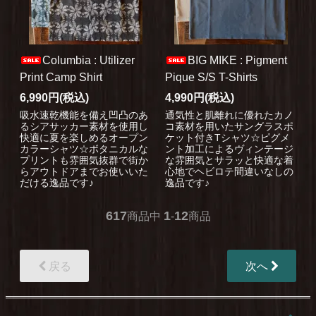
Columbia : Utilizer
BIG MIKE : Pigment
Print Camp Shirt
Pique S/S T-Shirts
6,990円(税込)
4,990円(税込)
吸水速乾機能を備え凹凸のあ
通気性と肌離れに優れたカノ
るシアサッカー素材を使用し
コ素材を用いたサングラスポ
快適に夏を楽しめるオープン
ケット付きTシャツ☆ピグメ
カラーシャツ☆ボタニカルな
ント加工によるヴィンテージ
プリントも雰囲気抜群で街か
な雰囲気とサラッと快適な着
らアウトドアまでお使いいた
心地でヘビロテ間違いなしの
だける逸品です♪
逸品です♪
617
1
12
商品中
-
商品
戻る
次へ