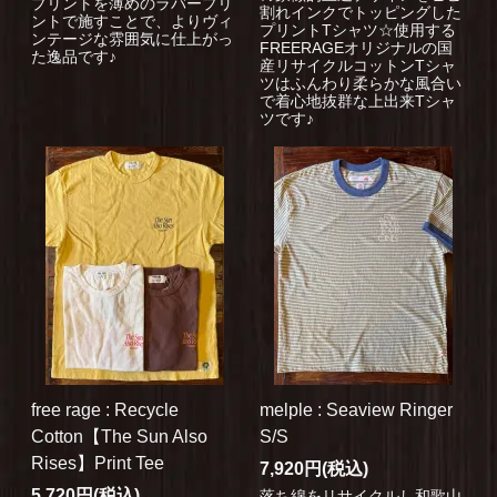
プリントを薄めのラバープリ
割れインクでトッピングした
ントで施すことで、よりヴィ
プリントTシャツ☆使用する
ンテージな雰囲気に仕上がっ
FREERAGEオリジナルの国
た逸品です♪
産リサイクルコットンTシャ
ツはふんわり柔らかな風合い
で着心地抜群な上出来Tシャ
ツです♪
free rage : Recycle
melple : Seaview Ringer
Cotton【The Sun Also
S/S
Rises】Print Tee
7,920円(税込)
5,720円(税込)
落ち綿をリサイクルし和歌山