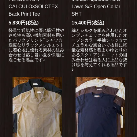
CALCULO×SOLOTEX
Lawn S/S Open Collar
Back Print Tee
SHT
5,830円(税込)
15,400円(税込)
軽量で通気性に優れ吸汗性や
綿とシルクを組み合わせたオ
速乾性も高い機能素材を用い
ンブレチェックを使用したオ
たバックプリントTシャツ☆
ープンカラー半袖シャツ☆ナ
適度なリラックスシルエット
チュラルな風合いで抜群に軽
に着心地に優れる素材の組み
量な素材感と程よいゆとりの
合わせは蒸し暑い夏を快適に
あるスクエアシルエットの組
過ごせる逸品です♪
み合わせは着る人に上品な抜
け感を与えてくれる逸品です
♪